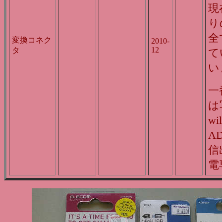
現
り
全
変換コネク
2010-
12
タ
て
い
一
は
wi
A
信
電