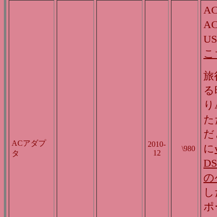
A
A
U
こ
旅
る
り
た
だ
ACアダプ
2010-
に
\980
12
タ
DS 
の
し
ポ