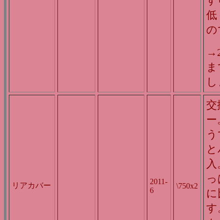
す
低
の
→
ま
し
交
ー
う
と
入
っ
2011-
リアカバー
\750x2
6
に
す