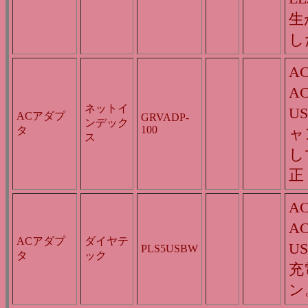
生
し
A
A
ネットイ
U
ACアダプ
GRVADP-
ンデック
100
タ
ャ
ス
し
正
A
A
ACアダプ
ダイヤテ
U
PLS5USBW
タ
ック
充
ン