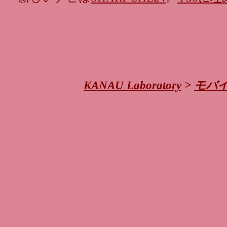
KANAU Laboratory
>
モバ