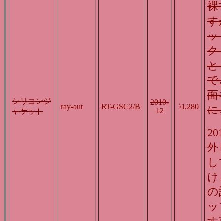
裸
す
ッ
ク
と
で
面
シリコンジ
2010-
ray-out
RT-GSC2/B
\1,280
に
12
ャケット
2
外
し
け
の
ッ