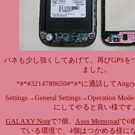
バネも少し強くしてあげて、再びGPSを
ました。
*#*#3214789650#*#*に通話してAn
Settings→General Settings→Operation 
にしてやると良い様です
GALAXY Note
で7個、
Asus Memopad
で6
でいる環境で、4個はつかめる様に