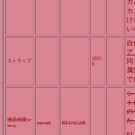
カ
カ
け
い
自
ア
2011-
同
ストラップ
6
属
で
シ
ト
の
た
液晶保護シ
ray-out
RT-GSC2/B
ート
E