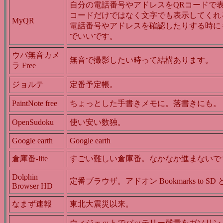
自分の電話番号やアドレスをQRコードで表
コードだけではなく文字でも表示してくれ
MyQR
電話番号やアドレスを確認したりする時に
でいいです。
ウバ無音カメ
無音で撮影したい時って結構あります。
ラ Free
ジョルテ
定番予定帳。
PaintNote free
ちょっとした手書きメモに。落書きにも。
OpenSudoku
使い安い数独。
Google earth
Google earth
倉庫番-lite
すごい難しい倉庫番。なかなか進まないで
Dolphin
定番ブラウザ。アドオン Bookmarks to S
Browser HD
なまず速報
東北大震災以来。
ウィジェットでバッテリー残量をガソリン