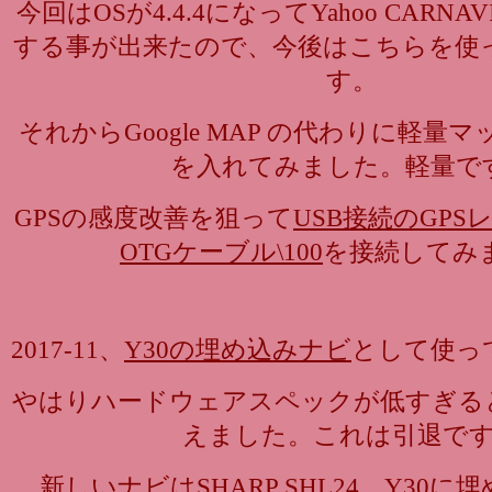
今回はOSが4.4.4になってYahoo CARN
する事が出来たので、今後はこちらを使
す。
それからGoogle MAP の代わりに軽量
を入れてみました。軽量で
GPSの感度改善を狙って
USB接続のGPSレ
OTGケーブル\100
を接続してみ
2017-11、
Y30の埋め込みナビ
として使っ
やはりハードウェアスペックが低すぎる
えました。これは引退で
新しいナビは
SHARP SHL24
。
Y30に