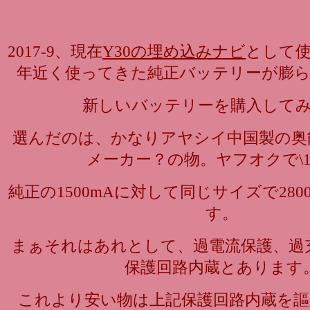
2017-9、現在
Y30の埋め込みナビ
として使
年近く使ってきた純正バッテリーが膨
新しいバッテリーを購入して
選んだのは、かなりアヤシイ中国製の奥能(a
メーカー？の物。ヤフオクで\1,
純正の1500mAに対して同じサイズで28
す。
まぁそれはあれとして、過電流保護、過
保護回路内蔵とあります
これより安い物は上記保護回路内蔵を