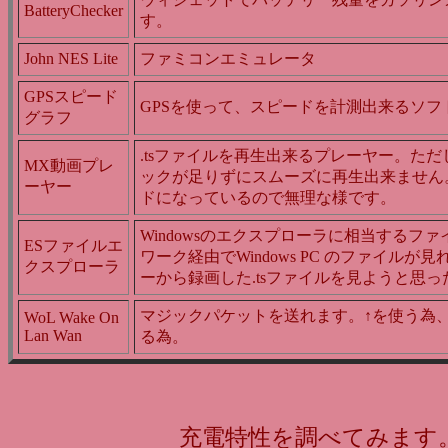
BatteryChecker
す。
John NES Lite
ファミコンエミュレータ
GPSスピード
GPSを使って、スピードを計測出来るソフ
グラフ
.tsファイルを再生出来るプレーヤー。た
MX動画プレ
ックが足りずにスムーズに再生出来ません
ーヤー
ドになっているので無理な様です。
Windowsのエクスプローラに相当するフ
ESファイルエ
ワーク経由でWindows PC のファイル
クスプローラ
ーから録画した.tsファイルを見ようと思
マジックパケットを送れます。↑を使う為
WoL Wake On
Lan Wan
る為。
充電特性を調べてみます