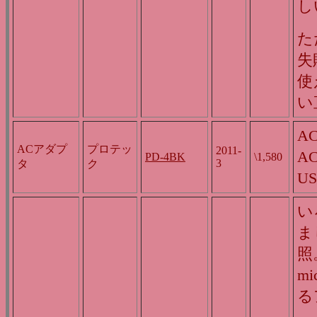
し
た
失
使
い
A
ACアダプ
プロテッ
2011-
A
PD-4BK
\1,580
3
タ
ク
US
い
ま
照
mi
る