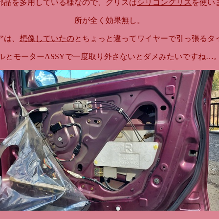
部品を多用している様なので、グリスは
シリコングリス
を使い
所が全く効果無し。
アは、
想像していたの
とちょっと違ってワイヤーで引っ張るタ
ルとモーターASSYで一度取り外さないとダメみたいですね…