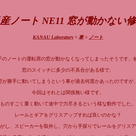
産ノート NE11 窓が動かない
KANAU Laboratory
>
車
>
ノート
1、息子のノートの運転席の窓が動かなくなってしまったそうです。
窓のスイッチに多少の不具合がある様で、
窓が勝手に動いてしまうという事が過去何度かあったのですが
今回はそれとは関係無い様です。
ものすごく重く動いて途中で力尽きるという様な動作でした。
レールとギアをグリスアップすれば良いのかな？
がし、スピーカーを取外し、穴から手探りでレールをグリスア