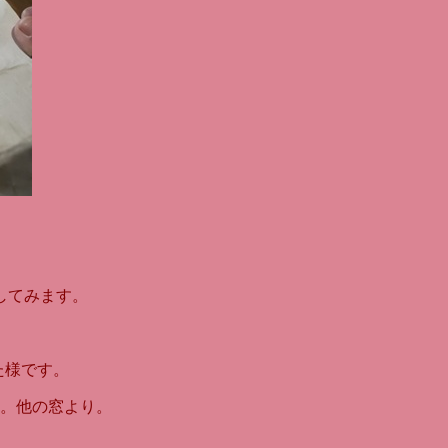
してみます。
た様です。
。他の窓より。
。