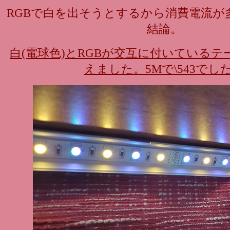
RGBで白を出そうとするから消費電流が
結論。
白(電球色)とRGBが交互に付いているテ
えました。5Mで\543でし