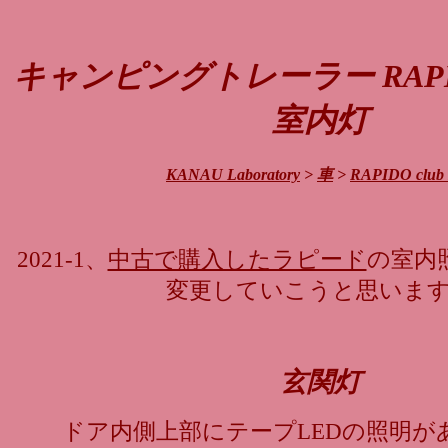
キャンピングトレーラー RAPIDO 
室内灯
KANAU Laboratory
>
車
>
RAPIDO club
2021-1、
中古で購入したラピード
の室内
変更していこうと思いま
玄関灯
ドア内側上部にテープLEDの照明が