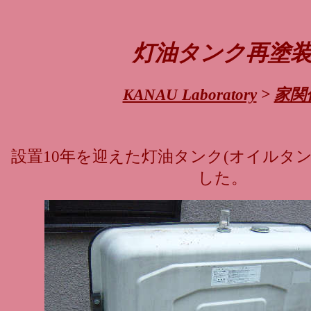
灯油タンク再塗
KANAU Laboratory
>
家関
設置10年を迎えた灯油タンク(オイルタ
した。