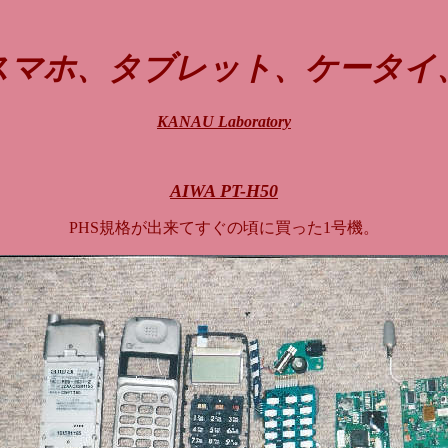
マホ、タブレット、ケータイ、P
KANAU Laboratory
AIWA PT-H50
PHS規格が出来てすぐの頃に買った1号機。