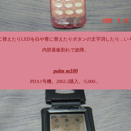
に替えたりLEDを白や青に替えたりボタンの文字消したり…い
内部基板割れで故障。
palm m100
PDA1号機。2002-2購入。\5,000-。