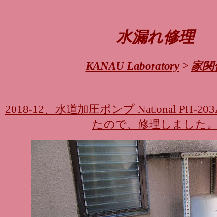
水漏れ修理
KANAU Laboratory
>
家関
2018-12、水道加圧ポンプ National PH-
たので、修理しました