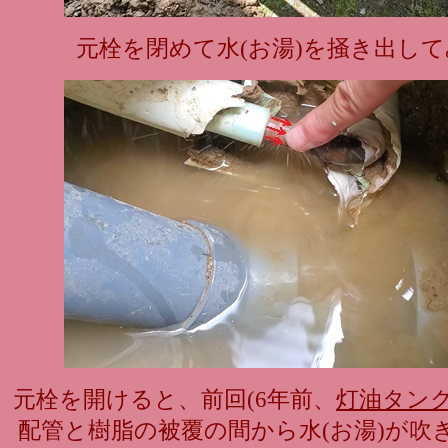
元栓を閉めて水(お湯)を掻き出し
元栓を開けると、前回(6年前、
灯油タン
配管と樹脂の被覆の間から水(お湯)が吹