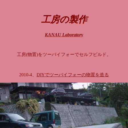
工房の製作
KANAU Laboratory
工房(物置)をツーバイフォーでセルフビルド。
2010-4、
DIYでツーバイフォーの物置を造る